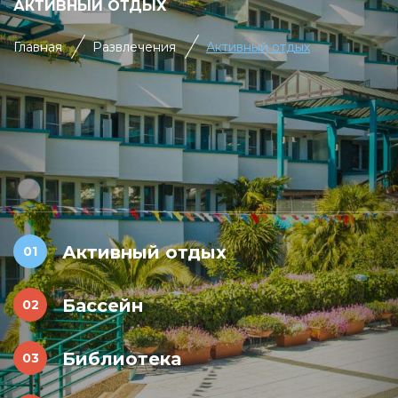
АКТИВНЫЙ ОТДЫХ
Главная
Развлечения
Активный отдых
Активный отдых
Бассейн
Библиотека